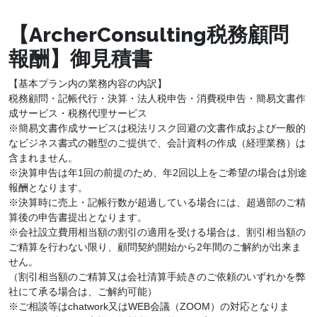
【ArcherConsulting税務顧問
報酬】御見積書
【基本プラン内の業務内容の内訳】
税務顧問・記帳代行・決算・法人税申告・消費税申告・簡易文書作
成サービス・税務代理サービス
※簡易文書作成サービスは税法リスク回避の文書作成および一般的
なビジネス書式の雛型のご提供で、会計資料の作成（経理業務）は
含まれません。
※決算申告は年1回の前提のため、年2回以上をご希望の場合は別途
報酬となります。
※決算時に売上・記帳行数が超過している場合には、超過部のご精
算後の申告書提出となります。
※会社設立費用相当額の割引の適用を受ける場合は、割引相当額の
ご精算を行わない限り、顧問契約開始から2年間のご解約が出来ま
せん。
（割引相当額のご精算又は会社清算手続きのご依頼のいずれかを弊
社にて承る場合は、ご解約可能）
※ご相談等はchatwork又はWEB会議（ZOOM）の対応となりま