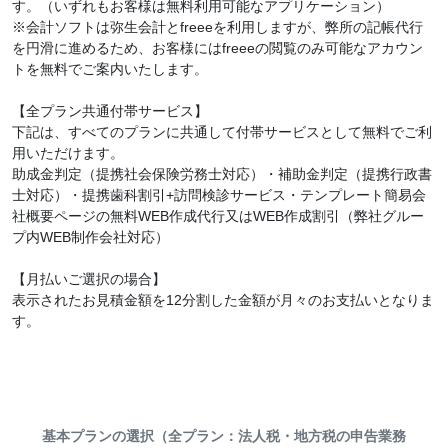
す。（いずれもお客様は無料利用可能なアプリケーション）
※会計ソフトは弥生会計とfreeeを利用しますが、弊所の記帳代行
を円滑に進めるため、お客様にはfreeeの閲覧のみ可能なアカウン
トを無料でご案内いたします。
【全プラン共通付帯サービス】
下記は、すべてのプランに共通して付帯サービスとして無料でご利
用いただけます。
助成金判定（提携社会保険労務士対応）・補助金判定（提携行政書
士対応）・提携歯科割引+訪問検診サービス・テンプレート簡易会
社概要ページの無料WEB作成代行又はWEB作成割引（弊社グルー
プ内WEB制作会社対応）
【月払いご選択の場合】
表示されたお見積金額を12分割した金額が月々のお支払いとなりま
す。
基本プランの選択（全プラン：法人税・地方税の申告業務