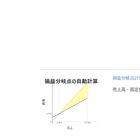
損益分岐点計
売上高・固定